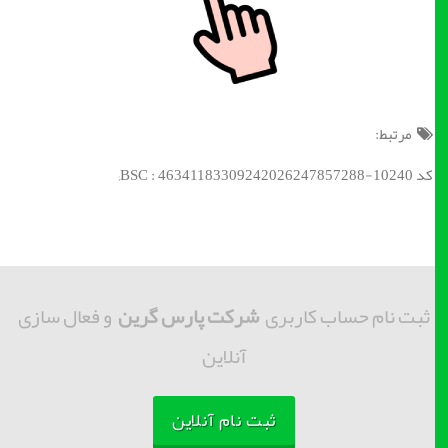
مرتبط:
کد BSC : 46341183309242026247857288-10240;
ثبت نام حساب کاربری
شرکت پارس گرین
و فعال سازی
آنلاین
ثبت نام آنلاین