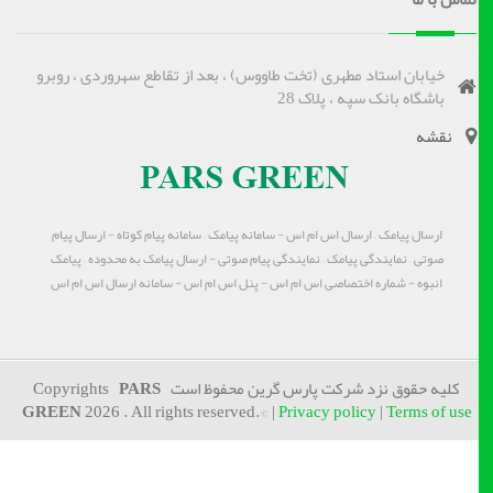
خیابان استاد مطهری (تخت طاووس) ، بعد از تقاطع سهروردی ، روبرو
باشگاه بانک سپه ، پلاک 28
نقشه
ارسال پیامک – ارسال اس ام اس - سامانه پیامک – سامانه پیام کوتاه - ارسال پیام
صوتی – نمایندگی پیامک – نمایندگی پیام صوتی - ارسال پیامک به محدوده – پیامک
انبوه - شماره اختصاصی اس ام اس - پنل اس ام اس - سامانه ارسال اس ام اس
کلیه حقوق نزد شرکت پارس گرین محفوظ است Copyrights
PARS
GREEN
2026 . All rights reserved.© |
Privacy policy
|
Terms of use