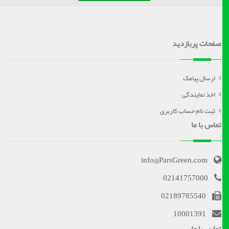
صفحات پربازدید
ارسال پیامک
اخذ نمایندگی
ثبت نام حساب کاربری
تماس با ما
info@ParsGreen.com
02141757000
02189785540
10001391
تماس با ما