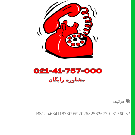
مرتبط:
کد BSC : 46341183309592026825626779-31360;