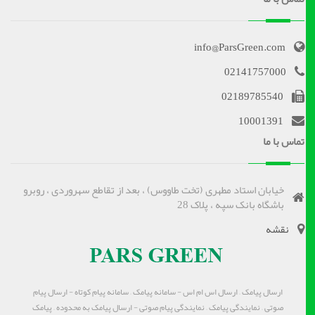
info@ParsGreen.com
02141757000
02189785540
10001391
تماس با ما
خیابان استاد مطهری (تخت طاووس) ، بعد از تقاطع سهروردی ، روبرو
باشگاه بانک سپه ، پلاک 28
نقشه
ارسال پیامک – ارسال اس ام اس - سامانه پیامک – سامانه پیام کوتاه - ارسال پیام
صوتی – نمایندگی پیامک – نمایندگی پیام صوتی - ارسال پیامک به محدوده – پیامک