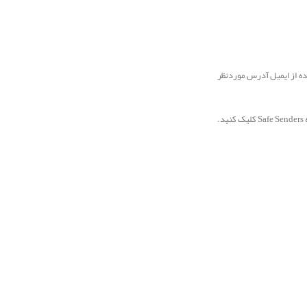
ده از ایمیل آدرس موردنظر
برای اینکار بر روی آیکن چرخدنده بالا سمت راست وبسایت Outlook.com کلیک کنید و وارد بخش Options شوید ، گزینه Junk Email را انتخاب و بر روی گزینه Safe Senders کلیک کنید.