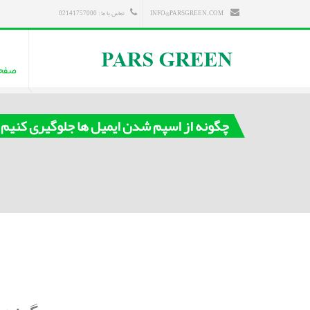
INFO@PARSGREEN.COM
تماس با ما : 02141757000
صفح
چگونه از اسپم شدن ایمیل ها جلوگیری کنیم