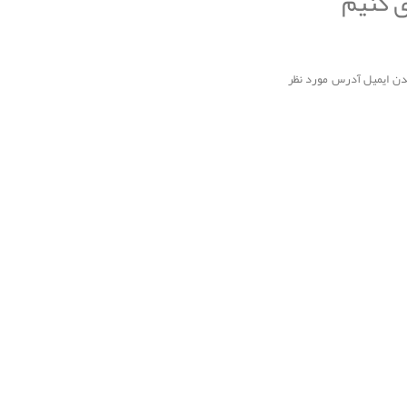
ی کنیم
کردن بر روی دکمه Junk و انتخاب گزینه Never Block Sender از بلاک و اسپم شدن ایمیل آدرس مورد نظر