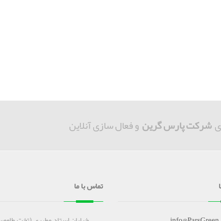
ی
شرکت پارس گرین
و فعال سازی آنلاین
تماس با ما
info@ParsGreen
خیابان استاد مطهری (تخت طاووس