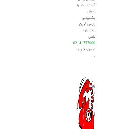
آمده است ، با
بخش
پشتیبانی
پارس گرین
به شماره
تلفن
02141757000
تماس بگیرید
.