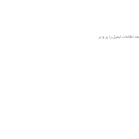
لیک و از لیست باز شده بر روی گزینه Add کلیک نمایید، در مرحله بعد اطلاعات ایمیل را پر و بر