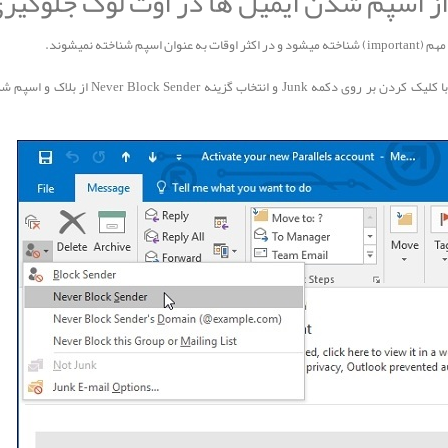
ز اسپم شدن ایمیل ها در اوت لوک جلوگیر
در نرم افزار outlook شما میتوانید برای اسپم نشدن ایمیل ها با کلیک 