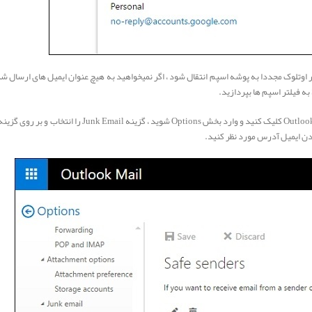
 اوتلوک مجددا به پوشه اسپم انتقال شود ، اگر نمیخواهید به هیچ عنوان ایمیل های ارسال ش
دن ایمیل آدرس مورد نظر کنید.