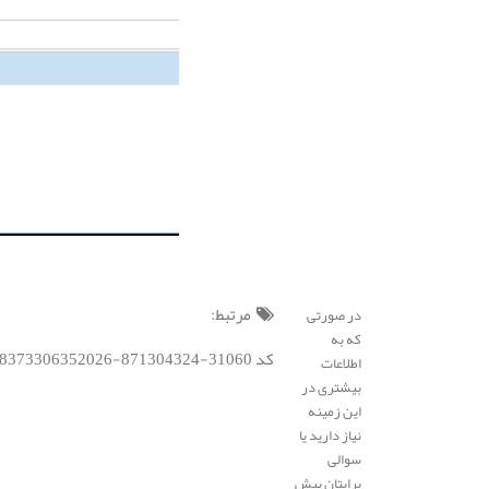
مرتبط:
در صورتی
که به
کد BSC : 192188373306352026-871304324-31060;
اطلاعات
بیشتری در
این زمینه
نیاز دارید یا
سوالی
برایتان پیش