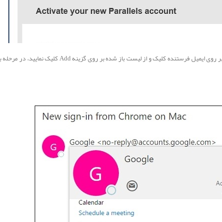
در وبسایت Outlook.com برای انجام اینکار، در ایمیل مورد نظر، بر روی ایمیل فرستنده ک