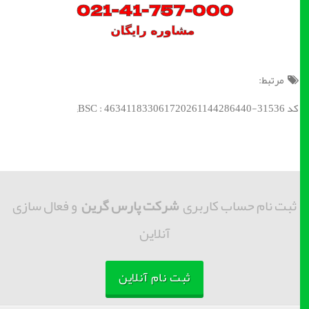
مرتبط:
کد BSC : 463411833061720261144286440-31536;
ثبت نام حساب کاربری
شرکت پارس گرین
و فعال سازی
آنلاین
ثبت نام آنلاین