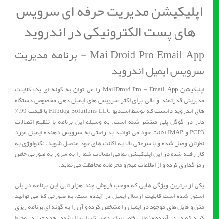
اپلیکیشن مدیریت حرفه ای سرویس
های پست الکترونیکی در اندروید
MailDroid Pro Email App - برنامه مدیریت
سرویس ایمیل اندروید
اپلیکیشن MailDroid Pro - Email App را می توان به گونه ای یک کلاینت
مدیریتی قدرتمند و عالی برای اکثر سرویس های ایمیل دهی مخصوص دستگاه
های اندروید دانست که توسط استدیو Flipdog Solutions, LLC با قیمت 7.99
دلار در گوگل پلی منتشر شده است. به وسیله این برنامه با تنظیم اتصالات
POP3 و IMAP اکانت خود می توانید به راحتی به سرویس دهنده ایمیل مورد
نظرتان وصل شده و با سرعتی بالا به اکانت های خود متصل شوید. تکنولوژی به
کار رفته شده در این اپلیکیشن تمامی اتصالات شما را به سرور به صورتی خاص
رمز گذاری کرده و از اطلاعات مهم و محرمانه محافظت می نماید.
یکی از برترین ویژگی هایی که موجب فروش چند هزار تایی این برنامه در پلی
استور شده است قابلیت ارسال ایمیل در آینده است، به صورتی که می توانید
متن و فایل های موجود در ایمیل را مشخص کرده و آن را به گونه ای برنامه ریزی
کنید که در در آینده و زمانی خاص برای دوستتان ارسال شود. همه چیز در محیط