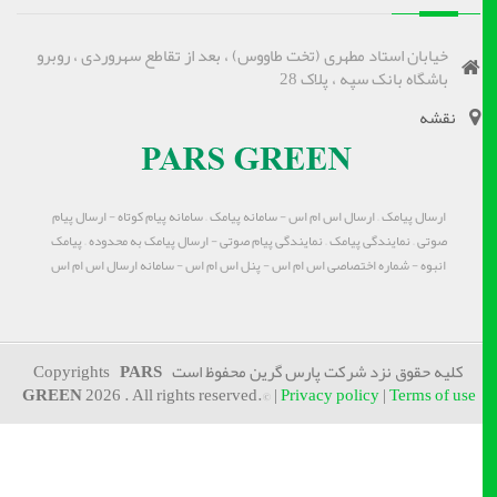
خیابان استاد مطهری (تخت طاووس) ، بعد از تقاطع سهروردی ، روبرو
باشگاه بانک سپه ، پلاک 28
نقشه
ارسال پیامک – ارسال اس ام اس - سامانه پیامک – سامانه پیام کوتاه - ارسال پیام
صوتی – نمایندگی پیامک – نمایندگی پیام صوتی - ارسال پیامک به محدوده – پیامک
انبوه - شماره اختصاصی اس ام اس - پنل اس ام اس - سامانه ارسال اس ام اس
کلیه حقوق نزد شرکت پارس گرین محفوظ است Copyrights
PARS
GREEN
2026 . All rights reserved.© |
Privacy policy
|
Terms of use