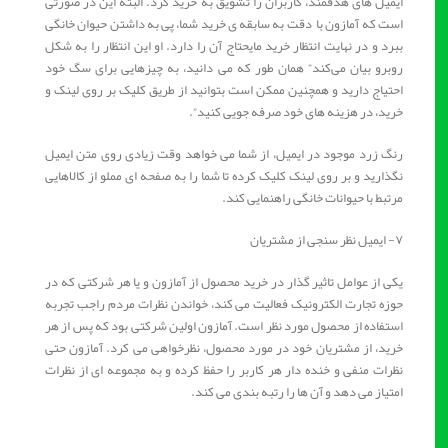
ایمیل های هدفمند، کاربران را تشویق به خرید کرد. البته این در صورتی
است که آمازون با دقت به سابقه ی خرید شما، پی به داشتن حیوان خانگی
ببرد و در نهایت انتظار خرید مایحتاج آن را دارد. او این انتظار را به شکل
روبرو بیان می‌کند” همان ‌طور که می‌ دانید، به چیزهایی برای سگ خود
احتیاج دارید و همچنین ممکن است بتوانید از طریق کلیک بر روی لینک و
خرید، در هزینه ‌های خود صرفه ‌جویی کنید”.
رنگ زرد موجود در ایمیل، از شما می خواهد وقت زیادی روی متن ایمیل
نگذارید و بر روی لینک کلیک کرده تا شما را به صفحه ای مملو از کالاهایی
مرتبط با حیوانات خانگی راهنمایی کند.
۷- ایمیل نظر سنجی از مشتریان
یکی از عوامل تاثیر گذار در خرید محصول از آمازون و یا هر شرکتی که در
حوزه تجارت الکترونیک فعالیت می کند، خواندن نظرات مردم راجب تجربه
استفاده از محصول مورد نظر است. آمازون اولین شرکتی بود که پس از هر
خرید، از مشتریان خود در مورد محصول، نظرخواهی می ‌کرد. آمازون حتی
نظرات منفی و خنده دار هر کاربر را حفظ کرده و به مجموعه ای از نظرات
امتیاز می دهد و آن ها را رتبه بندی می کند.