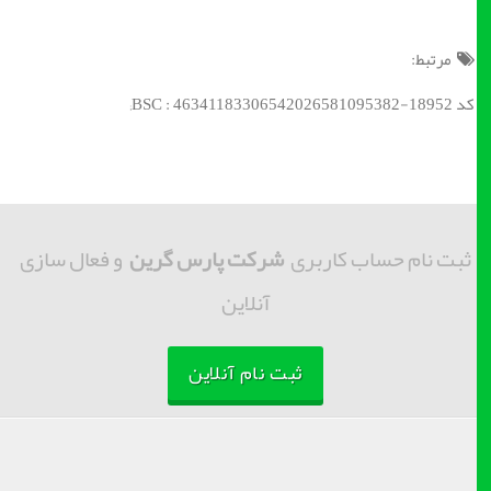
مرتبط:
کد BSC : 46341183306542026581095382-18952;
ثبت نام حساب کاربری
شرکت پارس گرین
و فعال سازی
آنلاین
ثبت نام آنلاین