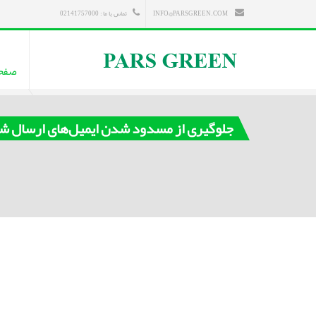
INFO@PARSGREEN.COM
تماس با ما : 02141757000
صفح
جلوگیری از مسدود شدن ایمیل‌های ارسال‌ شده به