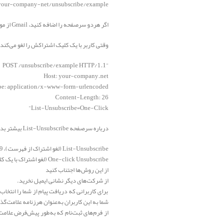
/your-company-net/unsubscribe/example>
اگر هردو سرصفحه را اضافه کنید، Gmail از موردی که اول فهرست شده است استفاده می‌کند.
وقتی کاربر با یک کلیک اشتراکش را لغو می‌کند، این درخواست POST 
"POST /unsubscribe/example HTTP/1.1
Host: your-company.net
e: application/x-www-form-urlencoded
Content-Length: 26
List-Unsubscribe=One-Click"
درباره سرصفحه List-Unsubscribe بیشتر بدانید:
List-Unsubscribe (لغو اشتراک از فهرست)، RFC 2369.
One-click Unsubscribe (لغو اشتراک با یک کلیک)، RFC 8058.
از این روش‌ها اجتناب کنید
از شرکت‌های دیگر نشانی ایمیل نخرید.
برای کاربرانی که دریافت پیام از شما را انتخا
شما به این کاربران به‌عنوان هرزنامه علامت‌گ
از فرم‌های ثبت‌نام که به‌طور پیش‌فرض علامت