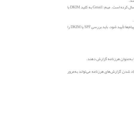
برای پیام‌هایتان امضای DKIM را روشن کنید. سرورهای دریافت‌کننده می‌توانند بااستفاده از DKIM تأیید کنند پیام را واقعاً مالک دامنه ارسال کرده است. مهم: Gmail به کلید DKIM با
برای اینکه SPF و DKIM پیام را راستی‌آزمایی کند، باید سرصفحه فرستنده: با دامنه ارسال مطابقت داشته باشد. برای اینکه راستی‌آزمایی پیام‌ها تأیید شود، باید بررسی SPF یا DKIM را
را به‌عنوان هرزنامه گزارش دهند.
یاد شدن گزارش‌های هرزنامه می‌تواند به‌مرور