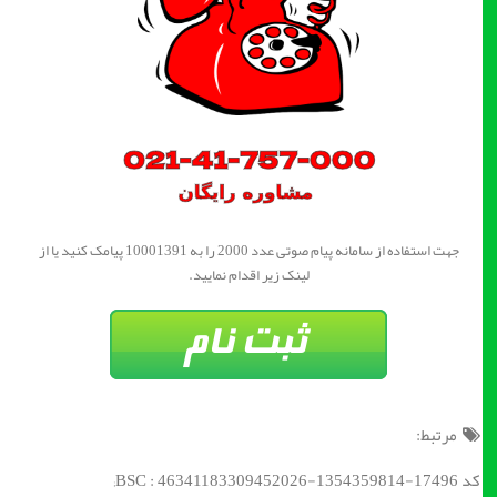
جهت استفاده از سامانه پیام صوتی عدد 2000 را به 10001391 پیامک کنید یا از
لینک زیر اقدام نمایید.
مرتبط:
کد BSC : 46341183309452026-1354359814-17496;