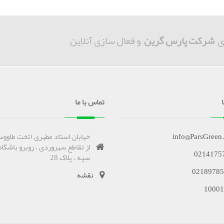
ی
شرکت پارس گرین
و فعال سازی آنلاین
تماس با ما
info@ParsGreen
خیابان استاد مطهری (تخت طاووس
از تقاطع سهروردی ، روبرو باشگاه
0214175
سپه ، پلاک 28
02189785
نقشه
10001