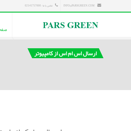
INFO@PARSGREEN.COM
تماس با ما : 02141757000
صفح
ارسال اس ام اس از کامپیوتر