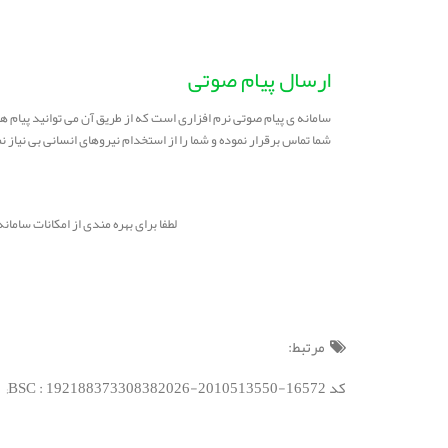
ارسال پیام صوتی
سامانه ی پیام صوتی نرم افزاری است که از طریق آن می توانید پیام 
شما تماس برقرار نموده و شما را از استخدام نیروهای انسانی بی نیاز نم
لطفا برای بهره مندی از امکانات سامانه و دریافت راهنمایی 
مرتبط:
کد BSC : 192188373308382026-2010513550-16572;