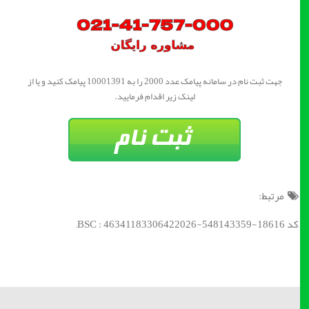
جهت ثبت نام در سامانه پیامک عدد 2000 را به 10001391 پیامک کنید و یا از
لینک زیر اقدام فرمایید.
مرتبط:
کد BSC : 46341183306422026-548143359-18616;