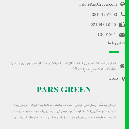
info@ParsGreen.com
02141757000
02189785540
10001391
تماس با ما
خیابان استاد مطهری (تخت طاووس) ، بعد از تقاطع سهروردی ، روبرو
باشگاه بانک سپه ، پلاک 28
نقشه
ارسال پیامک – ارسال اس ام اس - سامانه پیامک – سامانه پیام کوتاه - ارسال پیام
صوتی – نمایندگی پیامک – نمایندگی پیام صوتی - ارسال پیامک به محدوده – پیامک
انبوه - شماره اختصاصی اس ام اس - پنل اس ام اس - سامانه ارسال اس ام اس