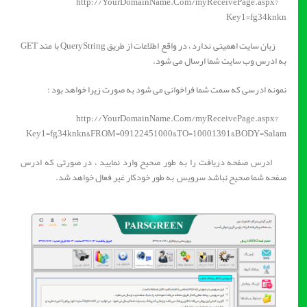
http://YourDomainName.Com/myReceivePage.aspx?
Key1=fg34knkn
زبان سایت اهمیتی ندارد ، در واقع اطلاعات از طریق QueryString با متد GET
به ادرس وب سایت شما ارسال می شود.
نمونه ادرسی که سمت شما فراخوانی می شود به صورت زیرا خواهد بود :
http://YourDomainName.Com/myReceivePage.aspx?
Key1=fg34knkn&FROM=09122451000&TO=10001391&BODY=Salam
ادرس صفحه دریافت را به طور صحیح وارد نمایید ، در صورتی که ادرس
صفحه شما صحیح نباشد سرویس به طور خودکار غیر فعال خواهد شد.