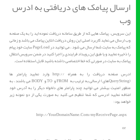
ارسال پیامک های دریافتی به ادرس
وب
این سرویس ، پیامک هایی که از طریق سامانه دریافت نموده اید را به یک صفحه
وب ارسال می نماید کاربرد اصلی این روش دریافت انلاین پیامک می باشد و زمانی
که پیامک به سایت شما ارسال می شود ، می توانید در PageLoad سایت خود پیام
را ذخیره نمایید و یا طبق این رویداد فرایندی را اجرا کنید در ضمن سرویس انتقال
پیامک به سایت در صورتی که خط اختصاصی داشته باشید قابل استفاده است.
ادرس صفحه دریافت را به همراه //:http وارد نمایید پارامتر ها
(QueryStringهای) ارسالی به ترتیب به FROM و TO و BODY می باشند ، به
منظور امنیت بیشتر می توانید چند پارامتر های دلخواه دیگر را به آدرس خود
اضافه نمایید ادرسی که شما تنظیم می کنید به صورت یکی از دو نمونه زیر
خواهد بود:
http://YourDomainName.Com/myReceivePage.aspx
or