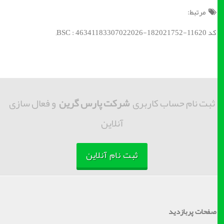
مرتبط:
کد BSC : 46341183307022026-182021752-11620;
ثبت نام حساب کاربری
شرکت پارس گرین
و فعال سازی
آنلاین
ثبت نام آنلاین
صفحات پربازدید