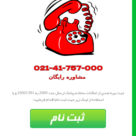
جهت بهره مندی از امکانات سامانه پیامک ارسال عدد 2000 به 10001391 و یا
استفاده از لینک زیر جهت ثبت نام اقدام فرمایید: