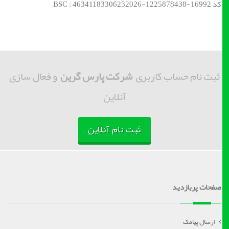
کد BSC : 46341183306232026-1225878438-16992;
ثبت نام حساب کاربری
شرکت پارس گرین
و فعال سازی
آنلاین
ثبت نام آنلاین
صفحات پربازدید
ارسال پیامک