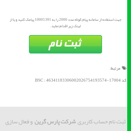
جهت استفاده از سامانه پیام کوتاه عدد 2000 را به 10001391 پیامک کنید و یا از
لینک زیر اقدام نماید.
مرتبط:
کد BSC : 46341183306002026754193574-17004;
ثبت نام حساب کاربری
شرکت پارس گرین
و فعال سازی