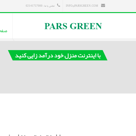
INFO@PARSGREEN.COM
تماس با ما : 02141757000
صفح
با اینترنت منزل خود درآمد زایی کنید