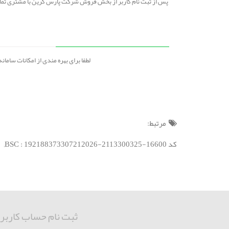
پس از ثبت نام کاربر از بخش فروش شرکت پارس گرین با مشتری تماس 
لطفا برای بهره مندی از امکانات سامانه و دریافت راهنمایی 
مرتبط:
کد BSC : 192188373307212026-2113300325-16600;
ثبت نام حساب کاربر