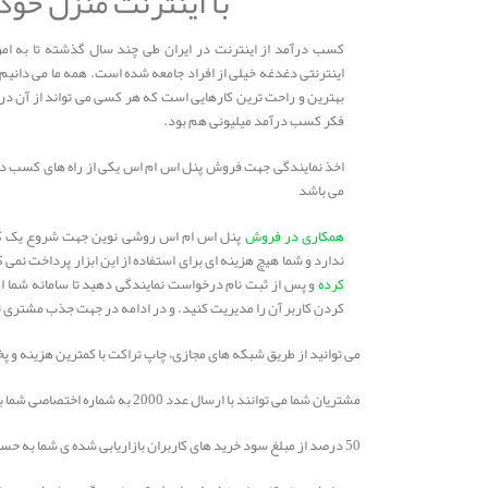
با اینترنت منزل خو
کسب درآمد از اینترنت در ایران طی چند سال گذشته تا به 
اینترنتی دغدغه خیلی از افراد جامعه شده است. همه ما می دانیم
بهترین و راحت ترین کارهایی است که هر کسی می تواند از آن درآ
فکر کسب درآمد میلیونی هم بود.
اخذ نمایندگی جهت فروش پنل اس ام اس یکی از راه های کسب درام
می باشد
همکاری در فروش
پنل اس ام اس روشی نوین جهت شروع یک کار
ندارد و شما هیچ هزینه ای برای استفاده از این ابزار پرداخت نمی 
کرده
و پس از ثبت نام درخواست نمایندگی دهید تا سامانه شما از ح
کردن کاربر آن را مدیریت کنید. و در ادامه در جهت جذب مشتری تن
می توانید از طریق شبکه های مجازی، چاپ تراکت با کمترین هزینه و 
مشتریان شما می توانند با ارسال عدد 2000 به شماره اختصاصی شما به صورت خودکار ثبت نام کرد و نام کاربری و رمز برای وی ارسال می شود.
50 درصد از مبلغ سود خرید های کاربران بازاریابی شده ی شما به حساب شما واریز می گردد. شما می توانید به صورت واریز به حساب و افزایش شارژ از مبلغ بدست آمده از بازاریابیتان استفاده نمایید.