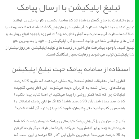
تبلیغ اپلیکیشن با ارسال پیامک
امروزه تبلیغات به حدی گسترده شده اند که صاحبان کسب و کار براحتی می توانند
تبلیغ کنند و دیده شوند. استارت آپ شاید در زمان های گذشته شناخته شده نبودند یا
اصلا کلمه استارت آپ به ندرت به گوش خطورده بود! اما امروزه با وجود انواع روش ها و
کانال های تبلیغاتی شما می توانید کسب و کار، اپلیکیشن و … خود را به بهترین نحو
تبلیغ کنید. با وجود پیشرفت های اخیر در زمینه های تولید اپلیکیشن، هر روز بیشتر از
15 اپلیکیشن تولید می شوند و رقابت بسیار تنگاتنگ است.
استفاده از سامانه پیامک جهت تبلیغ اپلیکیشن
آماری که از تحقیقات انجام شده داریم نشان می‌دهند که تقریبا 98 درصد
پیامک‌های ارسال شده به کاربران دیده می‌شوند. این آمار یعنی گنجینه
تبلیغات چرا که شما کمتر روشی را پیدا می‌کنید (یا اصلا شاید پیدا نکنید)
که درصد دیده شدن آن 98 درصد باشد! کلا اگر مزایای پیامک تبلیغاتی را
باهم مرور کنیم شاید حتی پشیمان بشوید که چرا زودتر با آن آشنا نشدید!
یکی از مهم‌ترین ویژگی‌های پیامک تبلیغاتی و پیامک انبوه این است که شما
هزینه‌تان تا چند برابر کاهش پیدا می‌کند با اینکه از طرف دیگر بازده کارتان
به 98 درصد می‌رسد! مهم‌ترین دلیل این آمار 98 درصدی این است که