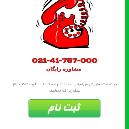
جهت استفاده از پنل اس ام اس عدد 2000 را به 10001391 پیامک کنید یا از
لینک زیر اقدام نمایید.