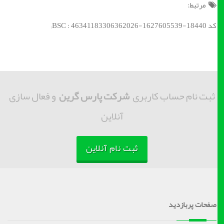
مرتبط:
کد BSC : 46341183306362026-1627605539-18440;
ثبت نام حساب کاربری
شرکت پارس گرین
و فعال سازی
آنلاین
ثبت نام آنلاین
صفحات پربازدید