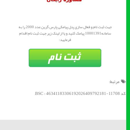
جهت ثبت نام و فعال سازی پنل پیامکی پارس گرین عدد 2000 را به
سامانه10001391 پیامک کنید و یا از لینک زیر جهت ثبت نام اقدام
فرمایید:
مرتبط:
کد BSC : 46341183306192026409792181-11708;