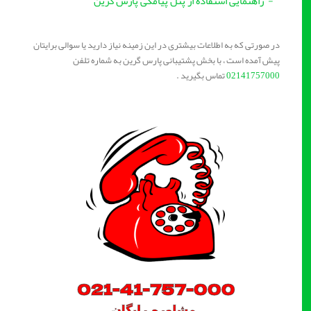
- راهنمایی استفاده از پنل پیامکی پارس گرین
در صورتی که به اطلاعات بیشتری در این زمینه نیاز دارید یا سوالی برایتان
پیش آمده است ، با بخش پشتیبانی پارس گرین به شماره تلفن
02141757000
تماس بگیرید .