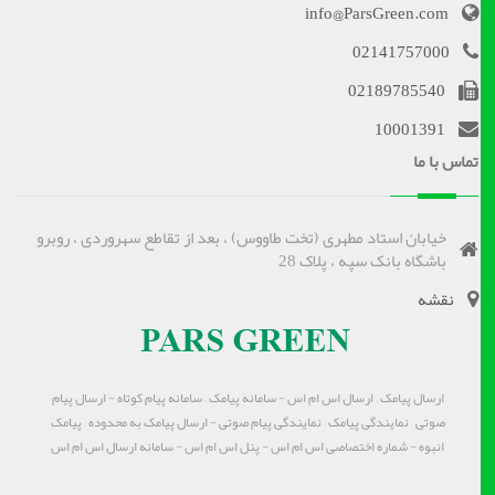
info@ParsGreen.com
02141757000
02189785540
10001391
تماس با ما
خیابان استاد مطهری (تخت طاووس) ، بعد از تقاطع سهروردی ، روبرو
باشگاه بانک سپه ، پلاک 28
نقشه
ارسال پیامک – ارسال اس ام اس - سامانه پیامک – سامانه پیام کوتاه - ارسال پیام
صوتی – نمایندگی پیامک – نمایندگی پیام صوتی - ارسال پیامک به محدوده – پیامک
انبوه - شماره اختصاصی اس ام اس - پنل اس ام اس - سامانه ارسال اس ام اس