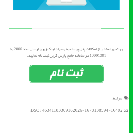
جهت بهره مندی از امکانات پنل پیامک به وسیله لینک زیر یا ارسال عدد 2000 به
10001391 در سامانه جامع پارس گرین ثبت نام نمایید.
مرتبط:
کد BSC : 46341183309162026-1670138594-16492;