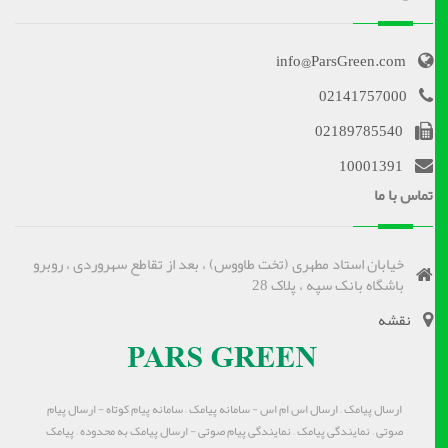
info@ParsGreen.com
02141757000
02189785540
10001391
تماس با ما
خیابان استاد مطهری (تخت طاووس) ، بعد از تقاطع سهروردی ، روبرو
باشگاه بانک سپه ، پلاک 28
نقشه
ارسال پیامک – ارسال اس ام اس - سامانه پیامک – سامانه پیام کوتاه - ارسال پیام
صوتی – نمایندگی پیامک – نمایندگی پیام صوتی - ارسال پیامک به محدوده – پیامک