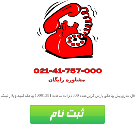
ارس گرین عدد 2000 را به سامانه 10001391 پیامک کنید و یا از لینک زیر اقدام نمایید: