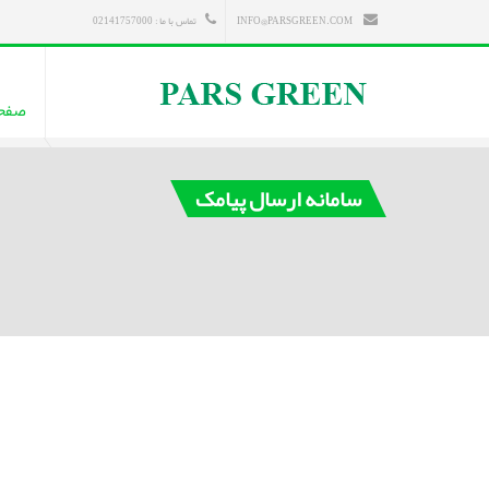
INFO@PARSGREEN.COM
تماس با ما : 02141757000
صفح
سامانه ارسال پیامک