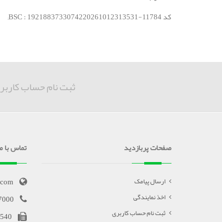
کد BSC : 1921883733074220261012313531-11784;
ثبت نام حساب کاربر
صفحات پربازدید
تماس با ما
.com
ارسال پیامک
اخذ نمایندگی
7000
ثبت نام حساب کاربری
540