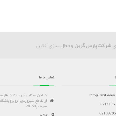
ی
شرکت پارس گرین
و فعال سازی آنلاین
تماس با ما
info@ParsGreen
خیابان استاد مطهری (تخت طاووس
از تقاطع سهروردی ، روبرو باشگاه
0214175
سپه ، پلاک 28
02189785
نقشه