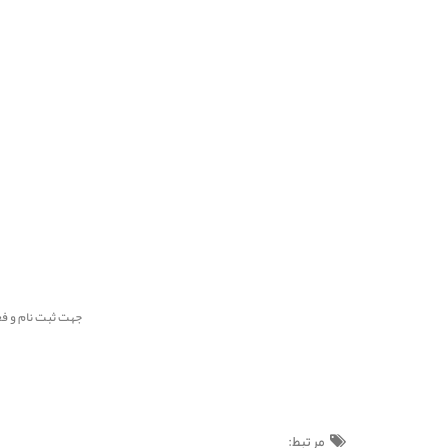
جهت ثبت نام و فعال سازی پنل پیامکی پ
مرتبط: