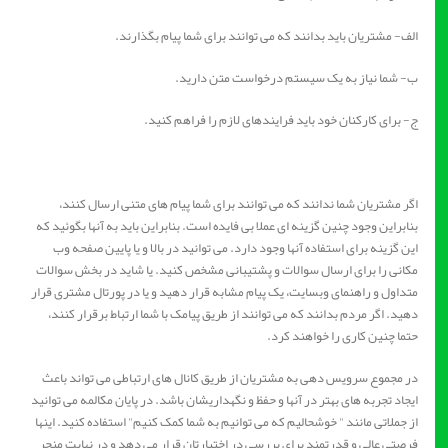
الف- مشتریان باید بدانند که می توانند برای شما پیام بگذارند.
ب- شما نیاز به یک سیستم درخواست متن دارید.
ج- برای کارکنان خود باید فرایندهای لازم را فراهم کنید.
اگر مشتریان شما ندانند که می توانند برای شما پیام های متنی ارسال کنند،
بنابراین وجود چنین گزینه ای عملا بی فایده است. بنابراین باید به آنها بگوئید که
این گزینه برای استفاده آنها وجود دارد. می توانید در بالا و یا پایین صفحه وب
مکانی را برای ارسال سوالات و پشتیبانی مشخص کنید. یا شاید در بخش سوالات
متداول و راهنمای وبسایت، یک پیام مشابه قرار دهید و یا در پورتال مشتری قرار
دهید. اگر مردم بدانند که می توانند از طریق پیامک با شما ارتباط برقرار کنند،
حتما چنین کاری را خواهند کرد.
در مجموع سرویس دهی به مشتریان از طریق کانال های ارتباطی می تواند باعث
ایجاد تجربه های بهتر در آنها و حفظ و نگهداریشان باشد. در پایان مکالمه می توانید
از جملاتی مانند " خوشحالیم که می توانیم به شما کمک کنیم" استفاده کنید. اینها
فرصتی عالی و قدرتمند برای بررسی در اختیارتان قرار می دهد و در نهایت منجر