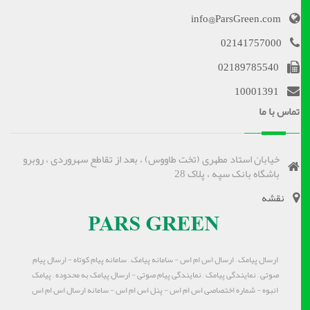
info@ParsGreen.com
02141757000
02189785540
10001391
تماس با ما
خیابان استاد مطهری (تخت طاووس) ، بعد از تقاطع سهروردی ، روبرو
باشگاه بانک سپه ، پلاک 28
نقشه
ارسال پیامک – ارسال اس ام اس - سامانه پیامک – سامانه پیام کوتاه - ارسال پیام
صوتی – نمایندگی پیامک – نمایندگی پیام صوتی - ارسال پیامک به محدوده – پیامک
انبوه - شماره اختصاصی اس ام اس - پنل اس ام اس - سامانه ارسال اس ام اس