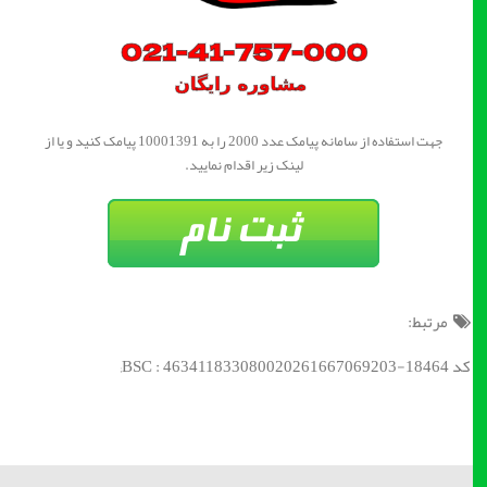
جهت استفاده از سامانه پیامک عدد 2000 را به 10001391 پیامک کنید و یا از
لینک زیر اقدام نمایید.
مرتبط:
کد BSC : 463411833080020261667069203-18464;