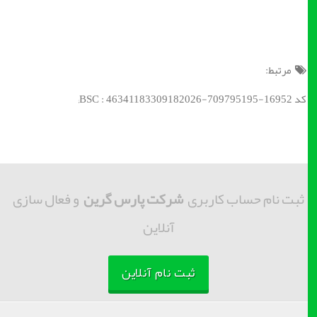
مرتبط:
کد BSC : 46341183309182026-709795195-16952;
ثبت نام حساب کاربری
شرکت پارس گرین
و فعال سازی
آنلاین
ثبت نام آنلاین