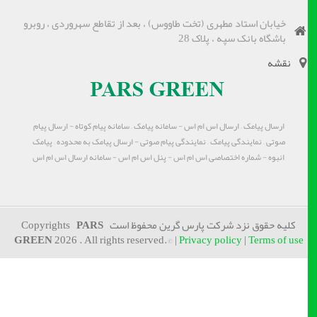
خیابان استاد مطهری (تخت طاووس) ، بعد از تقاطع سهروردی ، روبرو
باشگاه بانک سپه ، پلاک 28
نقشه
ارسال پیامک – ارسال اس ام اس - سامانه پیامک – سامانه پیام کوتاه - ارسال پیام
صوتی – نمایندگی پیامک – نمایندگی پیام صوتی - ارسال پیامک به محدوده – پیامک
انبوه - شماره اختصاصی اس ام اس - پنل اس ام اس - سامانه ارسال اس ام اس
کلیه حقوق نزد شرکت پارس گرین محفوظ است Copyrights
PARS
GREEN
2026 . All rights reserved.© |
Privacy policy
|
Terms of use