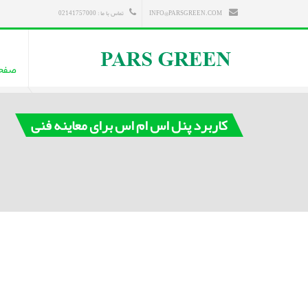
INFO@PARSGREEN.COM
تماس با ما : 02141757000
صفح
کاربرد پنل اس ام اس برای معاینه فنی