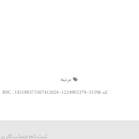
مرتبط:
کد BSC : 192188373307412026-1224965379-31596;
ثبت نام حساب کاربر