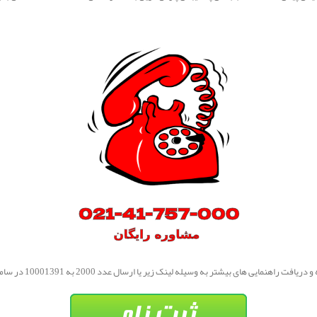
های بیشتر به وسیله لینک زیر یا ارسال عدد 2000 به 10001391 در سامانه جامع پارس گرین ثبت نام نمایید.