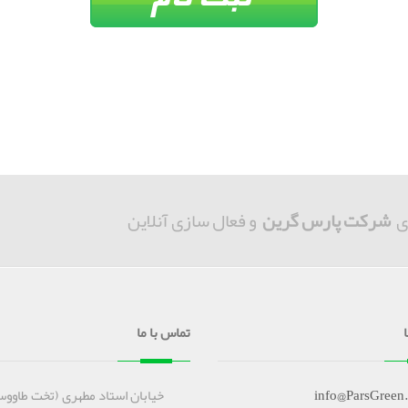
ی
شرکت پارس گرین
و فعال سازی آنلاین
تماس با ما
info@ParsGreen
خیابان استاد مطهری (تخت طاووس