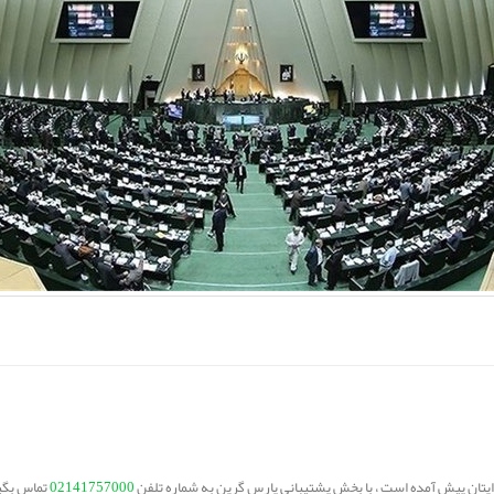
برایتان پیش آمده است ، با بخش پشتیبانی پارس گرین به شماره تلفن
02141757000
تماس بگی