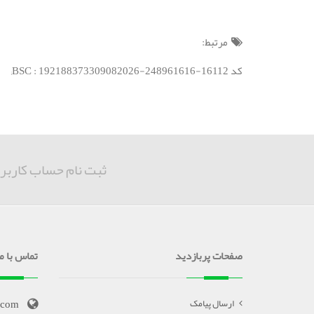
مرتبط:
کد BSC : 192188373309082026-248961616-16112;
ثبت نام حساب کاربر
صفحات پربازدید
تماس با ما
.com
ارسال پیامک