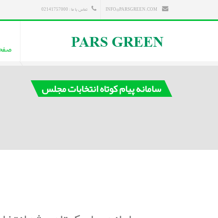
INFO@PARSGREEN.COM
تماس با ما : 02141757000
صفح
سامانه پیام کوتاه انتخابات مجلس