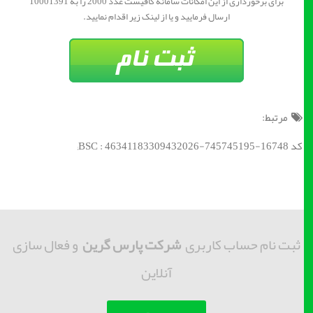
برای برخورداری از این امکانات سامانه کافیست عدد 2000 را به 10001391
ارسال فرمایید و یا از لینک زیر اقدام نمایید.
مرتبط:
کد BSC : 46341183309432026-745745195-16748;
ثبت نام حساب کاربری
شرکت پارس گرین
و فعال سازی
آنلاین