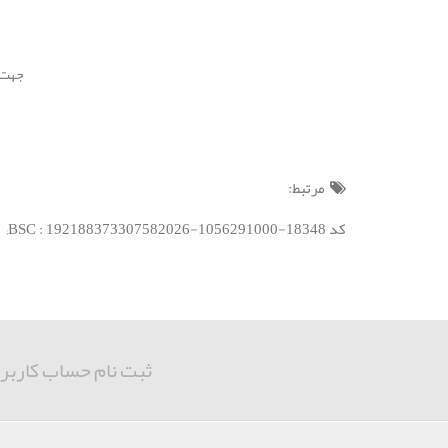
جهت استفاده 
مرتبط:
کد BSC : 192188373307582026-1056291000-18348;
ثبت نام حساب کاربر