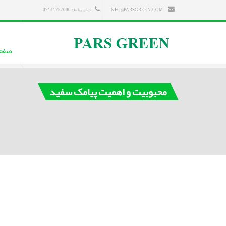
INFO@PARSGREEN.COM
تماس با ما : 02141757000
صفح
محبوبیت و اهمیت پیامک سفید