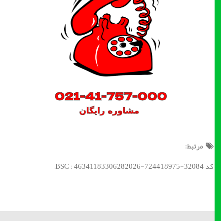
مرتبط:
کد BSC : 46341183306282026-724418975-32084;