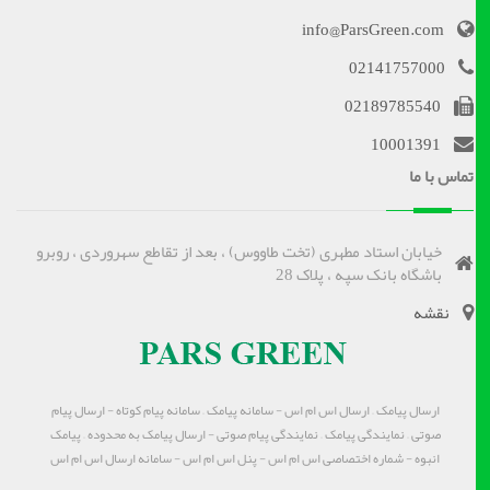
info@ParsGreen.com
02141757000
02189785540
10001391
تماس با ما
خیابان استاد مطهری (تخت طاووس) ، بعد از تقاطع سهروردی ، روبرو
باشگاه بانک سپه ، پلاک 28
نقشه
ارسال پیامک – ارسال اس ام اس - سامانه پیامک – سامانه پیام کوتاه - ارسال پیام
صوتی – نمایندگی پیامک – نمایندگی پیام صوتی - ارسال پیامک به محدوده – پیامک
انبوه - شماره اختصاصی اس ام اس - پنل اس ام اس - سامانه ارسال اس ام اس