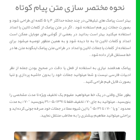
نحوه مختصر سازی متن پیام کوتاه
بهتر است پیامک های تبلیغاتی در چند جمله حداکثر ۴ یا ۵ کلمه ای طراحی شود و
بصورت جملات زیر هم استفاده شود . اگر در متن پیامک از کلمات لاتین یا اعداد
استفاده میکنید بهتر است بدانید در بعضی از گوشی های موبایل ممکن است
اعداد و کلمات لاتین جا به جا دیده شود و به همین منظور توصیه میشود برای
استفاده از کلمات یا جملات لاتین و اعداد در طراحی متن پیامک اینگونه متن ها در
خط مستقل قرار داده شود .
پیامک هدفمند نیازی به استفاده از فعل یا دقت در صحیح بودن جمله از نظر
ادبیات فارسی نیست و شما میتوانید جملات خود را بدون حاشیه پردازی و تنها
بصورت قابل فهم طراحی کنید .
بطور مثال وقتی در یک خط میخواهید مفهوم یک تخفیف ویژه تا مدت مشخصی را
بنویسید ، میتوانید به جای ۷۰% تخفیف فقط تا ۳۱/۰۵/۱۳۹۱ بنویسید ” ۷۰% به مدت
محدود ” و یا ” ۷۰% تا ۰۵/۳۱″ با این شیوه عملا در جملات خود صرفه جوئی کرده اید و
براحتی میتوانید مفاهیم بیشتری را به مخاطب منتقل نمایید.