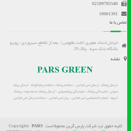
02189785540
10001391
تماس با ما
خیابان استاد مطهری (تخت طاووس) ، بعد از تقاطع سهروردی ، روبرو
باشگاه بانک سپه ، پلاک 28
نقشه
ارسال پیامک – ارسال اس ام اس - سامانه پیامک – سامانه پیام کوتاه - ارسال پیام
صوتی – نمایندگی پیامک – نمایندگی پیام صوتی - ارسال پیامک به محدوده – پیامک
انبوه - شماره اختصاصی اس ام اس - پنل اس ام اس - سامانه ارسال اس ام اس
کلیه حقوق نزد شرکت پارس گرین محفوظ است Copyrights
PARS