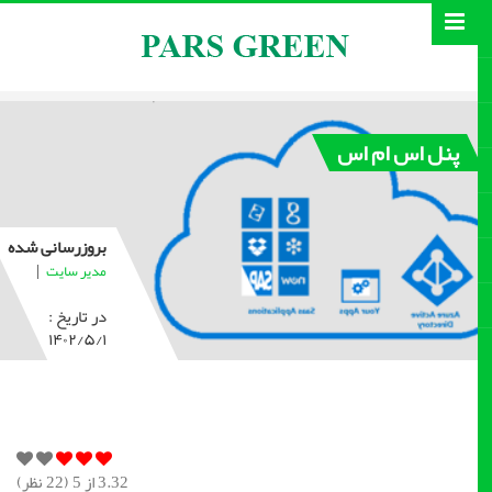
پنل اس ام اس
بروزرسانی شده
|
مدیر سایت
در تاریخ :
۱۴۰۲/۵/۱
3.32
از 5 (
22
نظر)