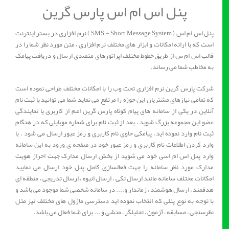
پنل اس ام اس پارس گرین
پنل اس ام اس ( SMS - Short Message System ) نرم افزاری در بستر اینترنت
است که با ارائه امکانات و ابزار های مختلف نرم افزاری ، متن مورد نظر شما را در
قالب اس ام س از طریق خطوط مختلف اپراتورهای متصدی ارسال و دریافت پیامک
به مخاطب شما می رساند.
شرکت پارس گرین نرم افزاری تحت وب را با امکانات مختلف طراحی نموده است
که تمامی نیازهای مشتریان این حوزه را مرتفع می نماید شما می توانید با ثبت نام
آنلاین در یکی از سامانه های پیام کوتاه پارس گرین اعم از کاربری یا نمایندگی
عضو این مجموعه بزرگ شوید ، بعد از ثبت نام برای شماره موبایلی که در هنگام
ثبت نام وارد نموده اید ، پیامکی حاوی نام کاربری و رمز عبور ارسال می شود . با
وارد کردن اطلاعات نام کاربری و رمز عبور خود در صفحه ی ورود به این سامانه
وارد پنل اس ام اسی خود می شوید از بخش ارسال مدارک جهت احراز هویت
مدارک مورد نظر سامانه را جهت فعالسازی کامل پنل خود ارسال می نمایید
امکانات مختلف سامانه مانند ارسال تکی ، ارسال انبوه ، ارسال تدریجی ، منطقه ای
هدفمند ، ارسال هوشمند ، زماندار و.... در سامانه شخصی شما موجود می باشد و
با توجه به نوع پنلی که انتخاب نموده اید دسترسی ماژول های مختلف نیز مثل
نظرسنجی ، مسابقه ، آزمون ، تحلیلگر ، منشی و ... برای شما فعال می باشد.