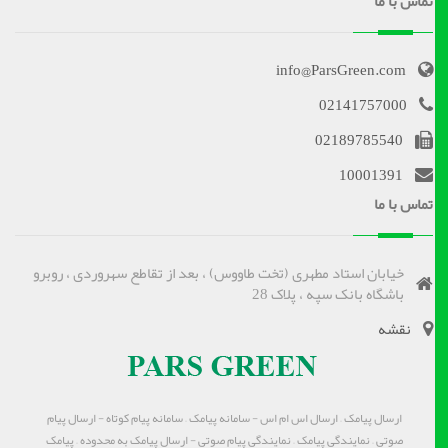
تماس با ما
info@ParsGreen.com
02141757000
02189785540
10001391
تماس با ما
خیابان استاد مطهری (تخت طاووس) ، بعد از تقاطع سهروردی ، روبرو
باشگاه بانک سپه ، پلاک 28
نقشه
ارسال پیامک – ارسال اس ام اس - سامانه پیامک – سامانه پیام کوتاه - ارسال پیام
صوتی – نمایندگی پیامک – نمایندگی پیام صوتی - ارسال پیامک به محدوده – پیامک