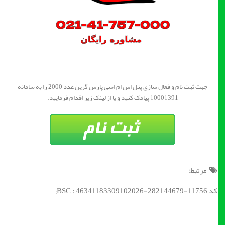
جهت ثبت نام و فعال سازی پنل اس ام اسی پارس گرین عدد 2000 را به سامانه
10001391 پیامک کنید و یا از لینک زیر اقدام فرمایید.
مرتبط:
کد BSC : 46341183309102026-282144679-11756;