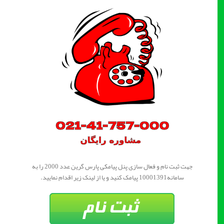
جهت ثبت نام و فعال سازی پنل پیامکی پارس گرین عدد 2000 را به
سامانه10001391 پیامک کنید و یا از لینک زیر اقدام نمایید.