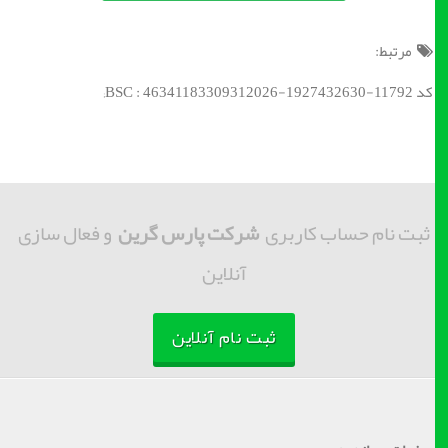
مرتبط:
کد BSC : 46341183309312026-1927432630-11792;
ثبت نام حساب کاربری
شرکت پارس گرین
و فعال سازی
آنلاین
ثبت نام آنلاین