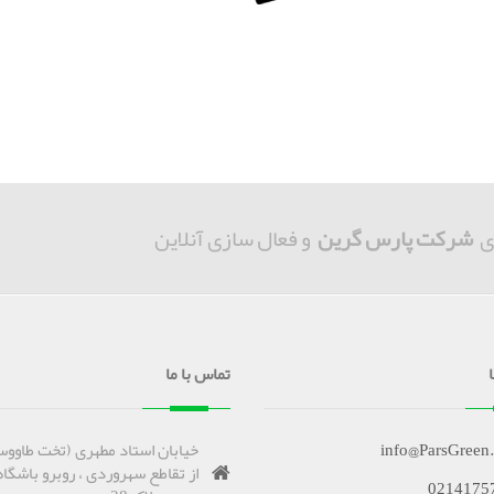
ی
شرکت پارس گرین
و فعال سازی آنلاین
تماس با ما
info@ParsGreen
خیابان استاد مطهری (تخت طاووس
از تقاطع سهروردی ، روبرو باشگاه
0214175