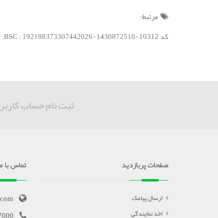
مرتبط:
کد BSC : 192188373307442026-1430872510-10312;
ثبت نام حساب کاربر
صفحات پربازدید
تماس با ما
.com
ارسال پیامک
اخذ نمایندگی
7000