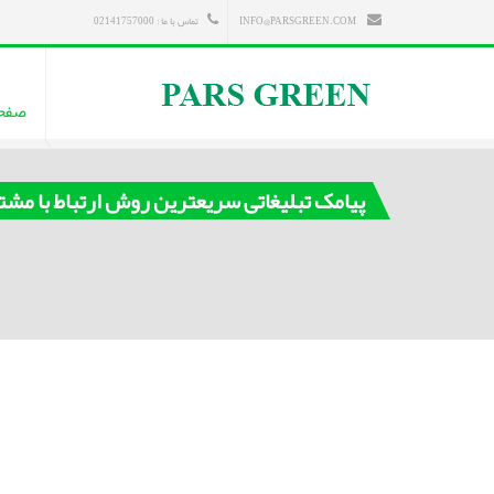
INFO@PARSGREEN.COM
تماس با ما : 02141757000
صفح
پیامک تبلیغاتی سریعترین روش ارتباط با مش