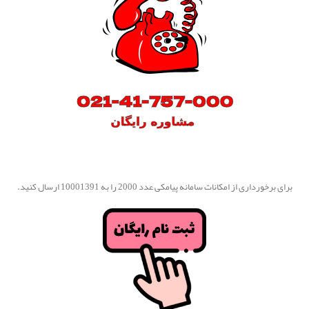
برای برخورداری از امکانات سامانه پیامکی عدد 2000 را به 10001391 ارسال کنید.