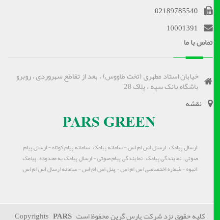
02189785540
10001391
تماس با ما
خیابان استاد مطهری (تخت طاووس) ، بعد از تقاطع سهروردی ، روبرو
باشگاه بانک سپه ، پلاک 28
نقشه
ارسال پیامک – ارسال اس ام اس - سامانه پیامک – سامانه پیام کوتاه - ارسال پیام
صوتی – نمایندگی پیامک – نمایندگی پیام صوتی - ارسال پیامک به محدوده – پیامک
انبوه - شماره اختصاصی اس ام اس - پنل اس ام اس - سامانه ارسال اس ام اس
کلیه حقوق نزد شرکت پارس گرین محفوظ است Copyrights
PARS