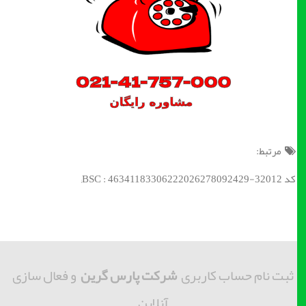
مرتبط:
کد BSC : 46341183306222026278092429-32012;
ثبت نام حساب کاربری
شرکت پارس گرین
و فعال سازی
آنلاین