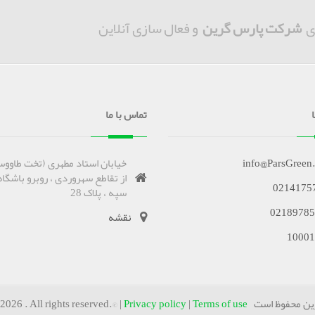
ی
شرکت پارس گرین
و فعال سازی آنلاین
تماس با ما
info@ParsGreen
خیابان استاد مطهری (تخت طاووس
از تقاطع سهروردی ، روبرو باشگاه
0214175
سپه ، پلاک 28
02189785
نقشه
10001
وظ است Copyrights
Terms of use
|
Privacy policy
2026 . All rights reserved.© |