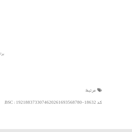
برای است
مرتبط:
کد BSC : 1921883733074620261693568780-18632;