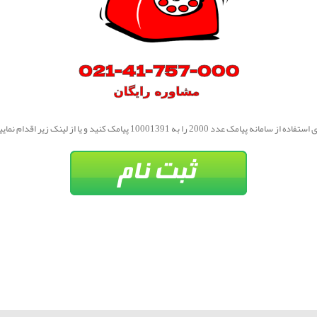
فاده از سامانه پیامک عدد 2000 را به 10001391 پیامک کنید و یا از لینک زیر اقدام نمایید.