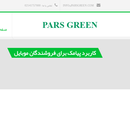
INFO@PARSGREEN.COM
تماس با ما : 02141757000
صفح
کاربرد پیامک برای فروشندگان موبایل