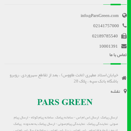
info@ParsGreen.com
02141757000
02189785540
10001391
تماس با ما
خیابان استاد مطهری (تخت طاووس) ، بعد از تقاطع سهروردی ، روبرو
باشگاه بانک سپه ، پلاک 28
نقشه
ارسال پیامک – ارسال اس ام اس - سامانه پیامک – سامانه پیام کوتاه - ارسال پیام
صوتی – نمایندگی پیامک – نمایندگی پیام صوتی - ارسال پیامک به محدوده – پیامک
انبوه - شماره اختصاصی اس ام اس - پنل اس ام اس - سامانه ارسال اس ام اس