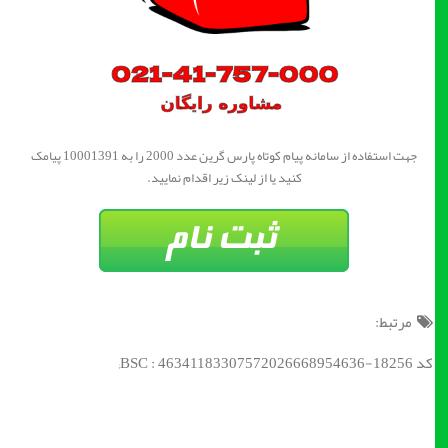
جهت استفاده از سامانه پیام کوتاه پارس گرین عدد 2000 را به 10001391 پیامک
کنید یا از لینک زیر اقدام نمایید.
مرتبط:
کد BSC : 46341183307572026668954636-18256;