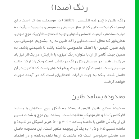
رنگ (صدا)
رنگ، طنین یا تِمبِر (به انگلیسی: timbre) در موسیقی، عبارتی است برای
توصیف کیفیت صدایی که از ساز موسیقی مخصوصی، به وجود می‌آید. به
عبارت ساده‌تر، کیفیت احساس شنوایی تولیدشده توسط تُن یک موج صوتی.
همان‌طور که محال است صدایی را که طنین ندارد، بشنویم، موسیقی نیز،
باید طنین (تیمبر) یا آهنگ مخصوصی داشته باشد تا شنیدنی باشد. به
همین جهت، گاهی از آن با عنوان «رنگ‌آمیزی» یا «آرایش» در یک اثر نیز یاد
می‌شود. طنین در موسیقی مثل رنگ در نقاشی است و یکی از ارکان جالب
موسیقی است. اهمیت آن نه از جهت پیشرفت‌هایی است که تاکنون در آن
حاصل شده، بلکه به جهت ترقیات احتمالی‌ای است که در آینده صورت
خواهد گرفت.
محدوده بسامد طنین
محدودهٔ صدای طنین (تیمبر)، بسته به شکل موج صداهای با بسامد
(فرکانس) بالا و هارمونیک، متفاوت است. بسامد این موج و شدت نسبی
آن از یک تُن خالص با دامنهٔ بسامد ۱۰۰–۳۰۰ و ۵۰۰ هرتز (سیکل در ثانیه) و
دامنهٔ نسبی ۵–۱۰ و ۲٫۵ به یک تُن پیچیده متغیر است. این محدوده حاصل
سه منحنی سینوسی است که مختصات آن‌ها نقطه‌به‌نقطه و در امتداد