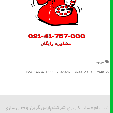
مرتبط:
کد BSC : 46341183306102026-1360012313-17948;
ثبت نام حساب کاربری
شرکت پارس گرین
و فعال سازی