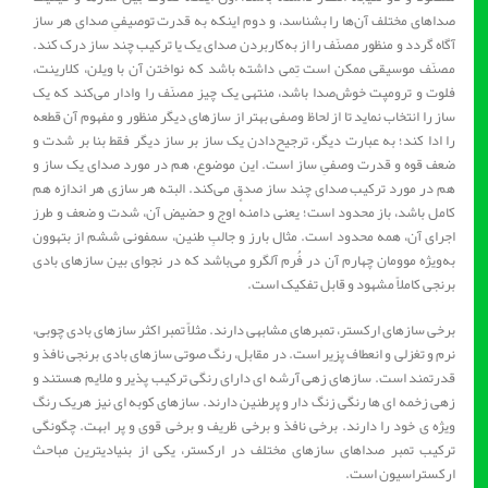
صداهای مختلف آن‌ها را بشناسد، و دوم اینکه به قدرت توصیفیِ صدای هر ساز
آگاه گردد و منظور مصنّف را از به‌کاربردن صدای یک یا ترکیب چند ساز درک کند.
مصنّف موسیقی ممکن است تِمی داشته باشد که نواختن آن با ویلن، کلارینت،
فلوت و ترومپت خوش‌صدا باشد، منتهی یک چیز مصنّف را وادار می‌کند که یک
ساز را انتخاب نماید تا از لحاظ وصفی بهتر از سازهای دیگر منظور و مفهوم آن قطعه
را ادا کند؛ به عبارت دیگر، ترجیح‌دادن یک ساز بر ساز دیگر فقط بنا بر شدت و
ضعف قوه و قدرت وصفیِ ساز است. این موضوع، هم در مورد صدای یک ساز و
هم در مورد ترکیب صدای چند ساز صدق می‌کند. البته هر سازی هر اندازه هم
کامل باشد، باز محدود است؛ یعنی دامنهٔ اوج و حضیض آن، شدت و ضعف و طرز
اجرای آن، همه محدود است. مثال بارز و جالبِ طنین، سمفونی ششم از بتهوون
به‌ویژه موومان چهارم آن در فُرم آلگرو می‌باشد که در نجوای بین سازهای بادی
برنجی کاملاً مشهود و قابل تفکیک است.
برخی سازهای ارکستر، تمبرهای مشابهی دارند. مثلاً تمبر اکثر سازهای بادی چوبی،
نرم و تغزلی و انعطاف پزیر است. در مقابل، رنگ صوتی سازهای بادی برنجی نافذ و
قدرتمند است. سازهای زهی آرشه ای دارای رنگی ترکیب پذیر و ملایم هستند و
زهی زخمه ای ها رنگی زنگ دار و پرطنین دارند. سازهای کوبه ای نیز هریک رنگ
ویژه ی خود را دارند. برخی نافذ و برخی ظریف و برخی قوی و پر ابهت. چگونگی
ترکیب تمبر صداهای سازهای مختلف در ارکستر، یکی از بنیادیترین مباحث
ارکستراسیون است.