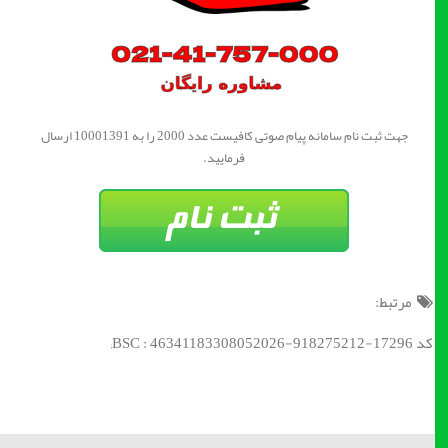
جهت ثبت نام سامانه پیام صوتی کافیست عدد 2000 را به 10001391 ارسال
فرمایید.
مرتبط:
کد BSC : 46341183308052026-918275212-17296;