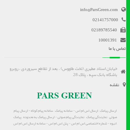
info@ParsGreen.com
02141757000
02189785540
10001391
تماس با ما
خیابان استاد مطهری (تخت طاووس) ، بعد از تقاطع سهروردی ، روبرو
باشگاه بانک سپه ، پلاک 28
نقشه
ارسال پیامک – ارسال اس ام اس - سامانه پیامک – سامانه پیام کوتاه - ارسال پیام
صوتی – نمایندگی پیامک – نمایندگی پیام صوتی - ارسال پیامک به محدوده – پیامک
انبوه - شماره اختصاصی اس ام اس - پنل اس ام اس - سامانه ارسال اس ام اس