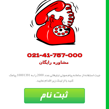
جهت استفاده از سامانه پیام صوتی تبلیغاتی عدد 2000 را به 10001391 پیامک
کنید یا از لینک زیر اقدام نمایید.