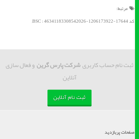
مرتبط:
کد BSC : 46341183308542026-1206173922-17644;
ثبت نام حساب کاربری
شرکت پارس گرین
و فعال سازی
آنلاین
ثبت نام آنلاین
صفحات پربازدید