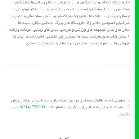
تبلیغات (کارخانجات و آموزشگاهها و...) – بازاریابی - اطلاع رسانی ها (دانشگاهها
ومدارس و...) -فروشگاهها (محصولات جدید وتخفیفها و...) - دفاتر هواپیمایی -
ارسال تبریک و... - بانک ها ( وام و چک وتراکنشها و...) موسسات مالی و اعتباری –
شرکتهای خصوصی – دفاتر وکلا – فروشگاه های بزرگ – دندانپزشکان – سینماها –
سالن های تئاتر – مجموعه های ورزشی و تفریحی – سالن های زیبایی ( مردانه و زنانه
) – پخش کتاب ها و نشریات – بیمه ها – مدارس غیر انتفاعی – آشپزخانه ها – پوشاک
فروشی ها – رستوران ها و ... مدارس غیر انتفاعی جهت هوشمند سازی
در صورتی که به اطلاعات بیشتری در این زمینه نیاز دارید یا سوالی برایتان پیش
آمده است ، با بخش پشتیبانی پارس گرین به شماره تلفن
02141757000
تماس
بگیرید .