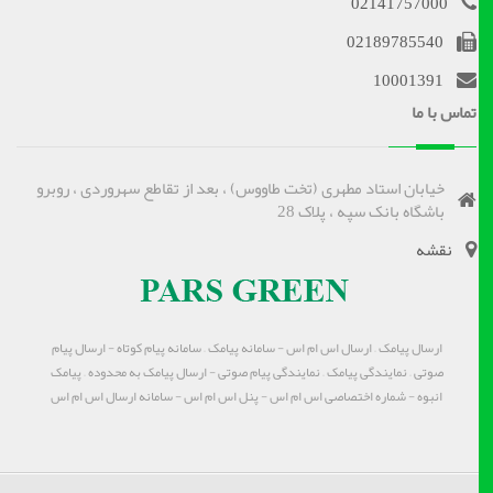
02141757000
02189785540
10001391
تماس با ما
خیابان استاد مطهری (تخت طاووس) ، بعد از تقاطع سهروردی ، روبرو
باشگاه بانک سپه ، پلاک 28
نقشه
ارسال پیامک – ارسال اس ام اس - سامانه پیامک – سامانه پیام کوتاه - ارسال پیام
صوتی – نمایندگی پیامک – نمایندگی پیام صوتی - ارسال پیامک به محدوده – پیامک
انبوه - شماره اختصاصی اس ام اس - پنل اس ام اس - سامانه ارسال اس ام اس