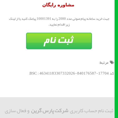
جهت خرید سامانه پیام صوتی عدد 2000 را به 10001391 پیامک کنید یا از لینک
زیر اقدام نمایید.
مرتبط:
کد BSC : 46341183307332026-840176587-17704;
ثبت نام حساب کاربری
شرکت پارس گرین
و فعال سازی