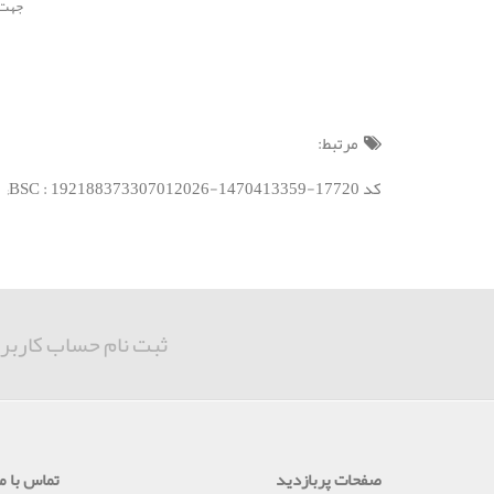
جهت استفاده
مرتبط:
کد BSC : 192188373307012026-1470413359-17720;
ثبت نام حساب کاربر
صفحات پربازدید
تماس با ما