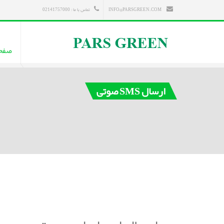
INFO@PARSGREEN.COM
تماس با ما : 02141757000
صفح
ارسال SMS صوتی