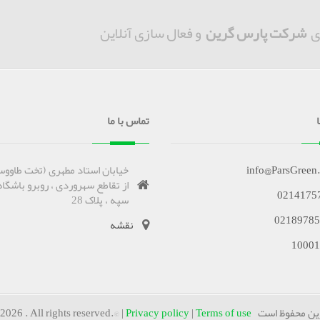
ی
شرکت پارس گرین
و فعال سازی آنلاین
تماس با ما
info@ParsGreen
خیابان استاد مطهری (تخت طاووس
از تقاطع سهروردی ، روبرو باشگاه
0214175
سپه ، پلاک 28
02189785
نقشه
10001
وظ است Copyrights
Terms of use
|
Privacy policy
2026 . All rights reserved.© |