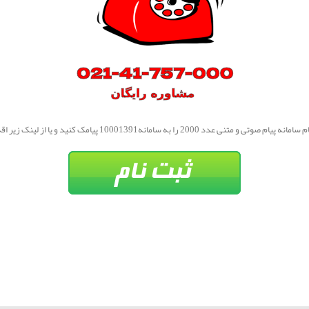
ی و متنی عدد 2000 را به سامانه10001391 پیامک کنید و یا از لینک زیر اقدام نمایید.