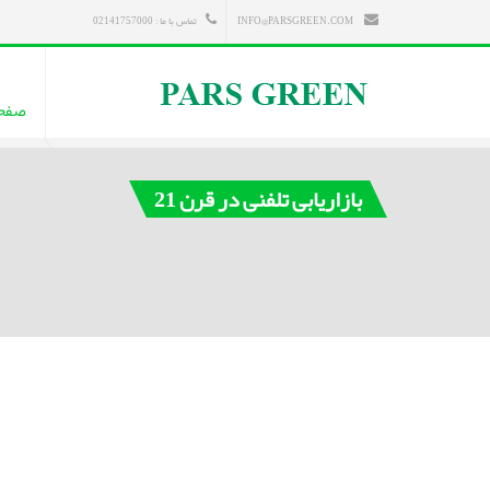
INFO@PARSGREEN.COM
تماس با ما : 02141757000
صفح
بازاریابی تلفنی در قرن 21