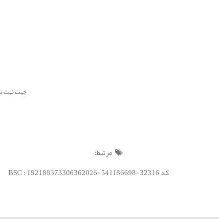
جهت ثبت نام سامانه پیام صوت
مرتبط:
کد BSC : 192188373306362026-541186698-32316;