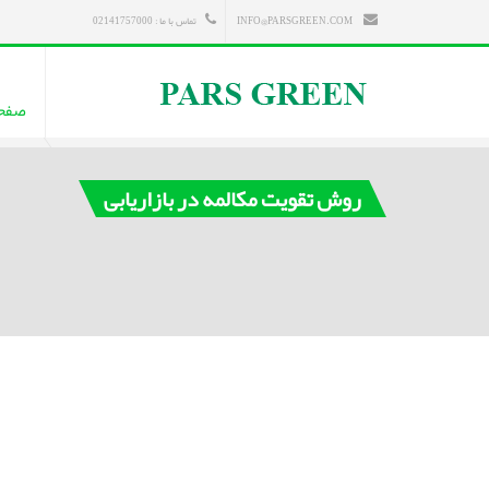
INFO@PARSGREEN.COM
تماس با ما : 02141757000
صفح
روش تقویت مکالمه در بازاریابی