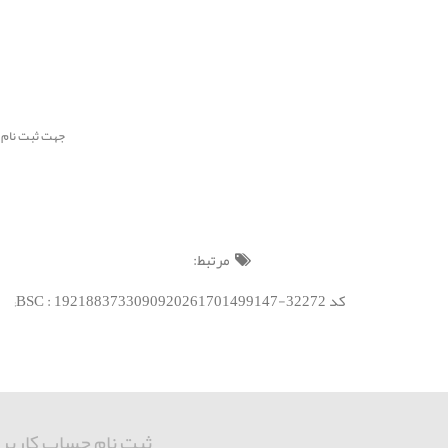
جهت ثبت نام سامانه پیام صوتی پا
مرتبط:
کد BSC : 1921883733090920261701499147-32272;
ثبت نام حساب کاربر