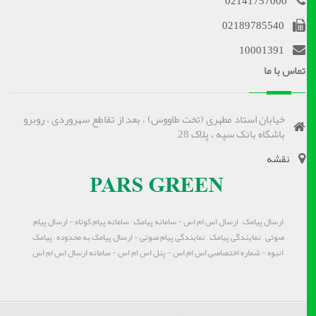
02141757000
02189785540
10001391
تماس با ما
خیابان استاد مطهری (تخت طاووس) ، بعد از تقاطع سهروردی ، روبرو
باشگاه بانک سپه ، پلاک 28
نقشه
ارسال پیامک – ارسال اس ام اس - سامانه پیامک – سامانه پیام کوتاه - ارسال پیام
صوتی – نمایندگی پیامک – نمایندگی پیام صوتی - ارسال پیامک به محدوده – پیامک
انبوه - شماره اختصاصی اس ام اس - پنل اس ام اس - سامانه ارسال اس ام اس