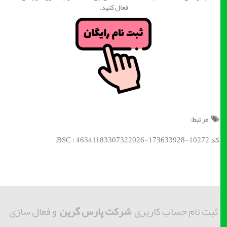
فعال کنید.
مرتبط:
کد BSC : 46341183307322026-173633928-10272;
ثبت نام حساب کاربری
شرکت پارس گرین
و فعال سازی