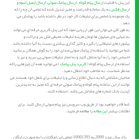
این پنل با قابلیت
ارسال پیام کوتاه
،
ارسال پیامک صوتی
،
ارسال ایمیل انبوه
و
ارسال فکس
به یک سامانه قدرتمند و مجهز تبدیل شده که تمامی آن چه را که
یک مجموعه یا شخص برای تبلیغات کار خود در نظر داشته باشد را پوشش می
دهد .
به طور کلی می توان این طور ارزیابی نمود که این پنل کاربری حرفه ای می تواند
به تنهایی جای میلیون ها تومان هزینه تبلیغات محیطی مثل بنر و تراکت و
بیلبوردهای تبلیغاتی را بگیرد و تاثیر گذاری بیشتری نسبت به آنها داشته باشد .
شما می توانید با استفاده از پیامک صوتی صدای خود را به گوش همگان برسانید ،
احساس خود را به آنها منتقل کنید و به اعجاز تبلیغات صوتی پی ببرید و نیز با
استفاده از ارسال پیام کوتاه (
کاربرد پنل پیامک
) می توانید همه آن چیزهایی راکه
مدنظر شماست ، به مخاطب خود انتقال دهید .
صاحبان مشاغلی که به دنبال اطلاع رسانی و یا تبلیغات برای شغل خود هستند می
توانند از این سامانه پیام کوتاه و پیامک صوتی حرفه ای که مجهز به جدیدترین
آپدیت بانک شماره های مشاغل می باشد ، استفاده کنند .
شما قادر خواهید بود از طریق وب سرویس نیز پیام صوتی ارسال کنید. برای
اطلاعات بیشتر
این مقاله
را مطالعه فرمایید.
با ارسال عدد 2000 به 10001391 تمامی این امکانات را به صورت رایگان