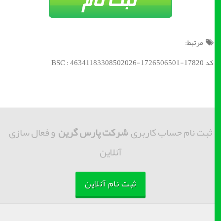
مرتبط:
کد BSC : 46341183308502026-1726506501-17820;
ثبت نام حساب کاربری
شرکت پارس گرین
و فعال سازی
آنلاین
ثبت نام آنلاین