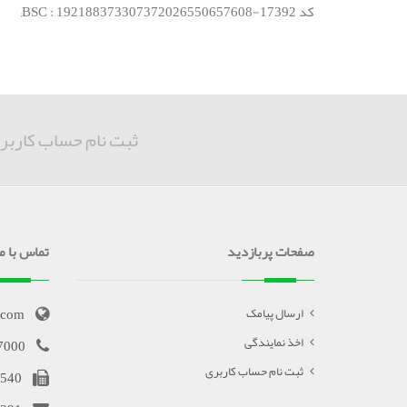
کد BSC : 192188373307372026550657608-17392;
ثبت نام حساب کاربر
صفحات پربازدید
تماس با ما
.com
ارسال پیامک
اخذ نمایندگی
7000
ثبت نام حساب کاربری
540