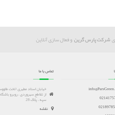
ی
شرکت پارس گرین
و فعال سازی آنلاین
تماس با ما
info@ParsGreen
خیابان استاد مطهری (تخت طاووس
از تقاطع سهروردی ، روبرو باشگاه
0214175
سپه ، پلاک 28
02189785
نقشه