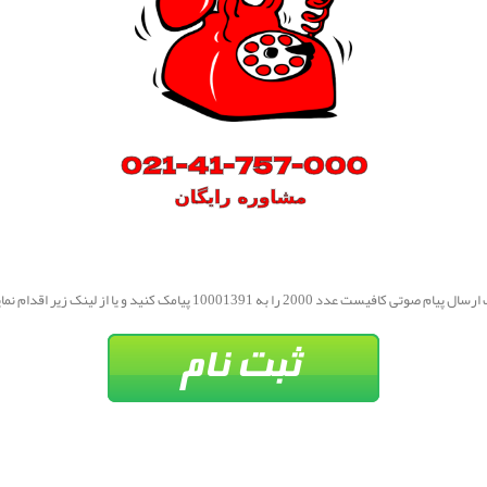
یام صوتی کافیست عدد 2000 را به 10001391 پیامک کنید و یا از لینک زیر اقدام نمایید.