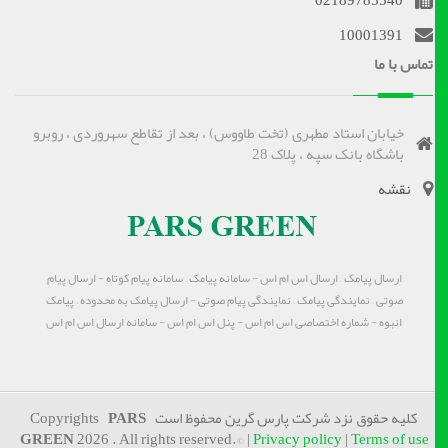
02189785540
10001391
تماس با ما
خیابان استاد مطهری (تخت طاووس) ، بعد از تقاطع سهروردی ، روبرو
باشگاه بانک سپه ، پلاک 28
نقشه
ارسال پیامک – ارسال اس ام اس - سامانه پیامک – سامانه پیام کوتاه - ارسال پیام
صوتی – نمایندگی پیامک – نمایندگی پیام صوتی - ارسال پیامک به محدوده – پیامک
انبوه - شماره اختصاصی اس ام اس - پنل اس ام اس - سامانه ارسال اس ام اس
کلیه حقوق نزد شرکت پارس گرین محفوظ است Copyrights
PARS
GREEN
2026 . All rights reserved.© |
Privacy policy
|
Terms of use