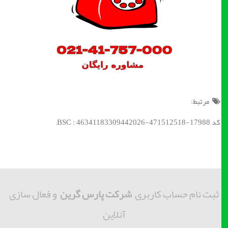
مرتبط:
کد BSC : 46341183309442026-471512518-17988;
ثبت نام حساب کاربری
شرکت پارس گرین
و فعال سازی
آنلاین