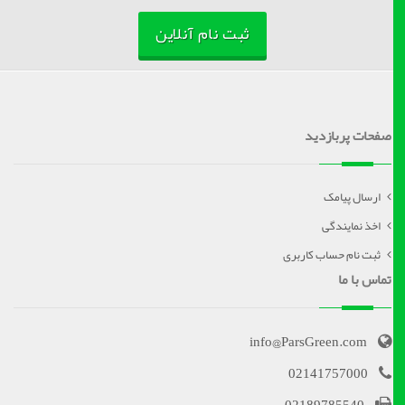
ثبت نام آنلاین
صفحات پربازدید
ارسال پیامک
اخذ نمایندگی
ثبت نام حساب کاربری
تماس با ما
info@ParsGreen.com
02141757000