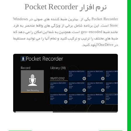
نرم افزار Pocket Recorder
Pocket Recorder یکی از بهترین ضبط کننده های صوتی در Windows
Store است. این برنامه شامل برخی از ویژگی های واقعا منحصر به فرد
مانند ضبط geo-encoded است، همچنین به شما این امکان را می دهد که
ضبط های مختلف را ترتیب و ترکیب کنید و تمام آنها را می توانید مستقیما
در OneDrive آپلود کنید.