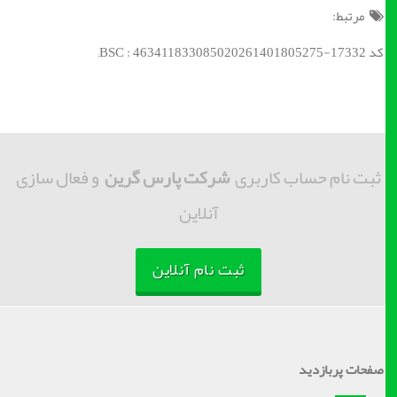
مرتبط:
کد BSC : 463411833085020261401805275-17332;
ثبت نام حساب کاربری
شرکت پارس گرین
و فعال سازی
آنلاین
ثبت نام آنلاین
صفحات پربازدید