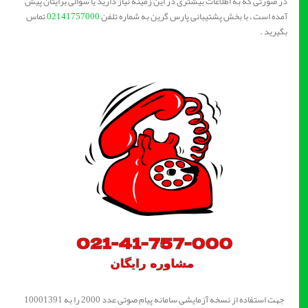
در صورتی که به اطلاعات بیشتری در این زمینه نیاز دارید یا سوالی برایتان پیش
آمده است ، با بخش پشتیبانی پارس گرین به شماره تلفن
02141757000
تماس
بگیرید .
جهت استفاده از نسخه آزمایشی سامانه پیام صوتی عدد 2000 را به 10001391