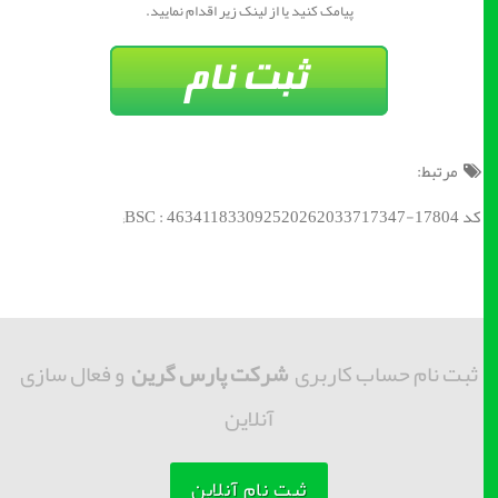
پیامک کنید یا از لینک زیر اقدام نمایید.
مرتبط:
کد BSC : 463411833092520262033717347-17804;
ثبت نام حساب کاربری
شرکت پارس گرین
و فعال سازی
آنلاین
ثبت نام آنلاین