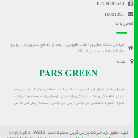
02189785540
10001391
تماس با ما
خیابان استاد مطهری (تخت طاووس) ، بعد از تقاطع سهروردی ، روبرو
باشگاه بانک سپه ، پلاک 28
نقشه
ارسال پیامک – ارسال اس ام اس - سامانه پیامک – سامانه پیام کوتاه - ارسال پیام
صوتی – نمایندگی پیامک – نمایندگی پیام صوتی - ارسال پیامک به محدوده – پیامک
انبوه - شماره اختصاصی اس ام اس - پنل اس ام اس - سامانه ارسال اس ام اس
کلیه حقوق نزد شرکت پارس گرین محفوظ است Copyrights
PARS