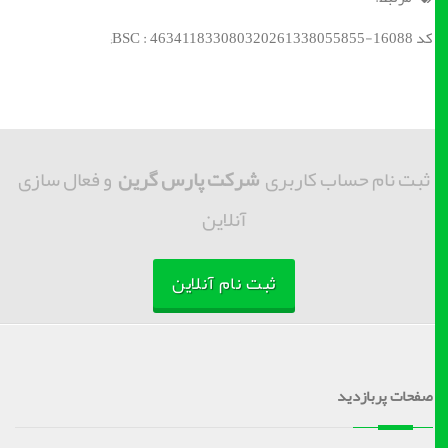
کد BSC : 463411833080320261338055855-16088;
ثبت نام حساب کاربری
شرکت پارس گرین
و فعال سازی
آنلاین
ثبت نام آنلاین
صفحات پربازدید