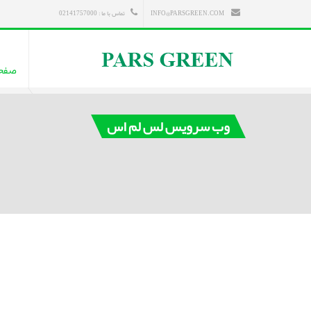
INFO@PARSGREEN.COM
تماس با ما : 02141757000
صفح
وب سرویس لس لم اس