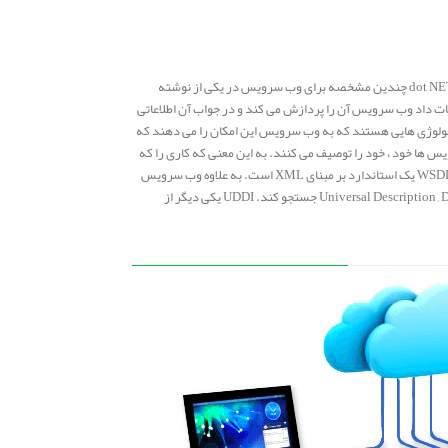
وب سرويس دارای خواصی است که آن را از ديگر تکنولوژی و مدل های کامپيوتری جدا می کند، Paul Flessner، نايب رييس مايکروسافت در dot NET Enterprise Server چندين مشخصه برای وب سرويس در يکی از نوشته
ت داد وب سرويس آن را پردازش می کند و در جواب آن اطلاعاتی
ه اصلی بر می گرداند. دوم، وب سرويس ها بر پايه XML بنا نهاده شده اند. XML و XML های مبتنی بر SOAPيا Simple Object Access Protocol تکنولوژی هايی هستند که به وب سرويس اين امکان را می دهند که
يس ها خود ، خود را توصيف می کنند. به اين معنی که کاری را که
انجام می دهند و نحوه استفاده از خودشان را توضيح می دهند. اين توضيحات به طور کلی در WSDL يا Web Services Description Language نوشته می شود. WSDL يک استاندارد بر مبنای XML است. به علاوه وب سرويس
ها قابل شناسايی هستند به اين معنی که یرنامه نويس می تواند به دنبال وب سرويس مورد علاقه در دايرکتوری هايی مثل UDDI يا Universal Description , Discovery and Integration جستجو کند. UDDI يکی ديگر از