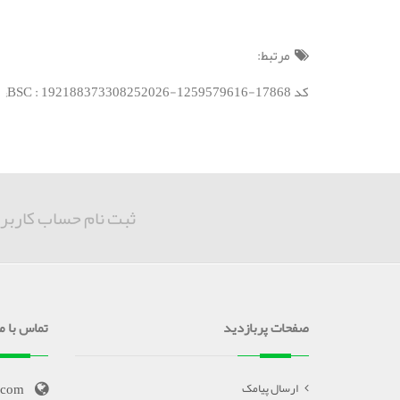
مرتبط:
کد BSC : 192188373308252026-1259579616-17868;
ثبت نام حساب کاربر
صفحات پربازدید
تماس با ما
.com
ارسال پیامک