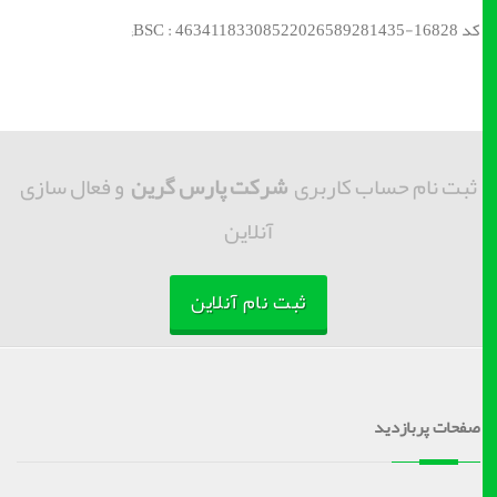
کد BSC : 46341183308522026589281435-16828;
ثبت نام حساب کاربری
شرکت پارس گرین
و فعال سازی
آنلاین
ثبت نام آنلاین
صفحات پربازدید