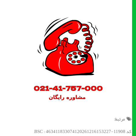
مرتبط:
کد BSC : 463411833074120261216153227-11908;