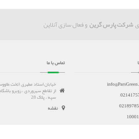
ی
شرکت پارس گرین
و فعال سازی آنلاین
تماس با ما
info@ParsGreen
خیابان استاد مطهری (تخت طاووس
از تقاطع سهروردی ، روبرو باشگاه
0214175
سپه ، پلاک 28
02189785
نقشه
10001