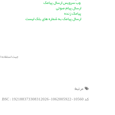
وب سرویس ارسال پیامک
ارسال پیام صوتی
پیامک زنده
ارسال پیامک به شماره های بلک لیست
جهت استفاده از سامانه جامع م
مرتبط:
کد BSC : 192188373308312026-1062005922-10560;