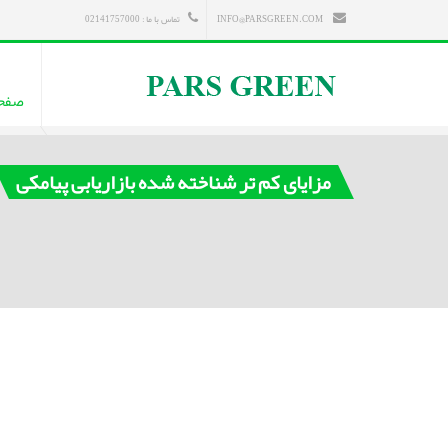
INFO@PARSGREEN.COM
تماس با ما : 02141757000
صفح
مزایای کم تر شناخته شده بازاریابی پیامکی